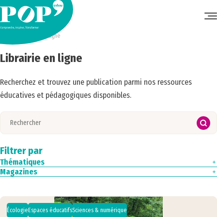
Accueil
•
Librairie en ligne
Librairie en ligne
Recherchez et trouvez une publication parmi nos ressources
éducatives et pédagogiques disponibles.
Filtrer par
Thématiques
Magazines
Culture
Droits de l'enfant
Magazine N°4
Écologie
Magazine N°3
Éducation aux médias
Magazine N°2
Espaces éducatifs
Magazine N°1
Écologie
Espaces éducatifs
Sciences & numérique
Europe & international