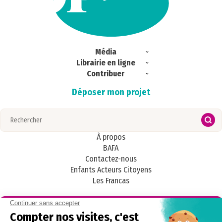
Média
Librairie en ligne
Exclu web
Contribuer
Commandes
Ici & Ailleurs
Déposer mon projet
Magazines
S’abonner
Portrait
Regards croisés
Publications
Zoom
À propos
BAFA
Contactez-nous
Enfants Acteurs Citoyens
Les Francas
Radios Francas, la webradio nationale par et pour les enfants et les
adolescent·es