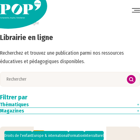
Accueil
•
Librairie en ligne
Librairie en ligne
Recherchez et trouvez une publication parmi nos ressources
éducatives et pédagogiques disponibles.
Filtrer par
Thématiques
Magazines
Culture
Droits de l'enfant
Magazine N°4
Écologie
Magazine N°3
Éducation aux médias
Magazine N°2
Espaces éducatifs
Magazine N°1
Droits de l'enfant
Europe & international
Formation
Interculturel
Europe & international