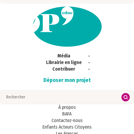
Média
Librairie en ligne
Exclu web
Contribuer
Commandes
Ici & Ailleurs
Déposer mon projet
Magazines
S’abonner
Portrait
Regards croisés
Publications
Zoom
À propos
BAFA
Contactez-nous
Enfants Acteurs Citoyens
Les Francas