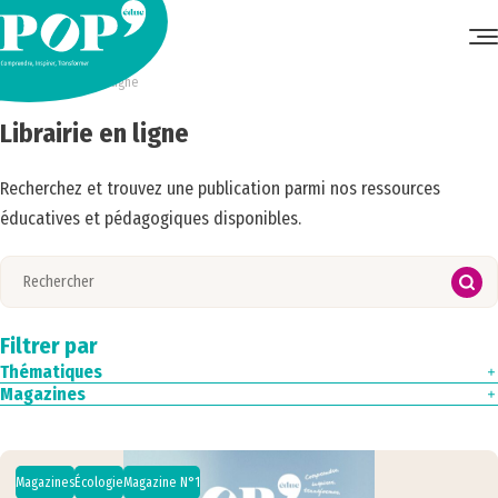
Accueil
•
Librairie en ligne
Librairie en ligne
Recherchez et trouvez une publication parmi nos ressources
éducatives et pédagogiques disponibles.
Filtrer par
Thématiques
Magazines
Culture
Droits de l'enfant
Magazine N°4
Écologie
Magazine N°3
Éducation aux médias
Magazine N°2
Espaces éducatifs
Magazine N°1
Magazines
Écologie
Magazine N°1
Europe & international