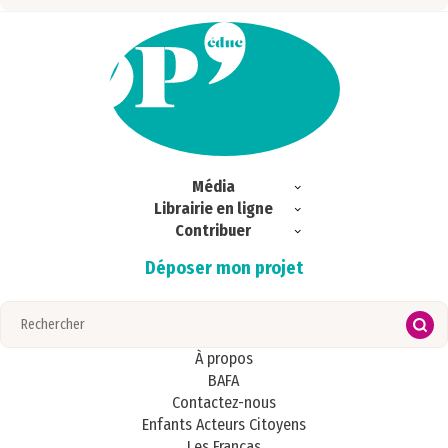
Média
Librairie en ligne
Exclu web
Contribuer
Commandes
Ici & Ailleurs
Déposer mon projet
Magazines
S’abonner
Portrait
Regards croisés
Publications
Zoom
À propos
BAFA
Contactez-nous
Enfants Acteurs Citoyens
Les Francas