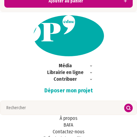
Ajouter au panier
Média
Librairie en ligne
Exclu web
Contribuer
Commandes
Ici & Ailleurs
Déposer mon projet
Magazines
S’abonner
Portrait
Regards croisés
Publications
Zoom
À propos
BAFA
Contactez-nous