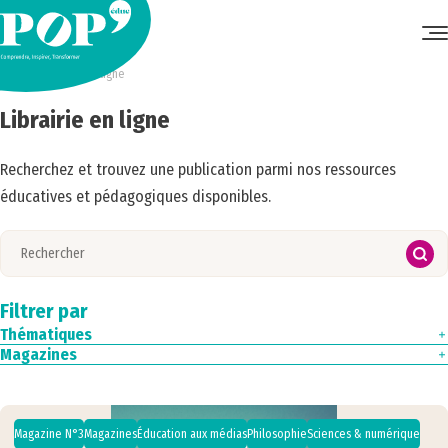
Accueil
•
Librairie en ligne
Librairie en ligne
Recherchez et trouvez une publication parmi nos ressources
éducatives et pédagogiques disponibles.
Filtrer par
Thématiques
Magazines
Culture
Droits de l'enfant
Magazine N°4
Écologie
Magazine N°3
Éducation aux médias
Magazine N°2
Espaces éducatifs
Magazine N°1
Magazine N°3
Magazines
Éducation aux médias
Philosophie
Sciences & numérique
Europe & international