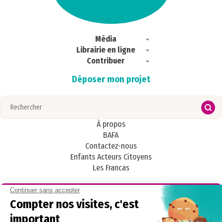
Média
Librairie en ligne
Exclu web
Contribuer
Commandes
Ici & Ailleurs
Déposer mon projet
Magazines
S’abonner
Portrait
Regards croisés
Publications
Zoom
À propos
BAFA
Contactez-nous
Enfants Acteurs Citoyens
Les Francas
Radios Francas, la webradio nationale par et pour les enfants et les
adolescent·es