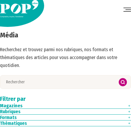
Accueil
•
Média
Média
Recherchez et trouvez parmi nos rubriques, nos formats et
thématiques des articles pour vous accompagner dans votre
quotidien.
Filtrer par
Magazines
Rubriques
Magazine N°1
Magazine n°2
Formats
Edito
Magazine n°3
Exclu web
Thématiques
Article
Magazine N°4
Ici & Ailleurs
Infographie
Arts & patrimoine