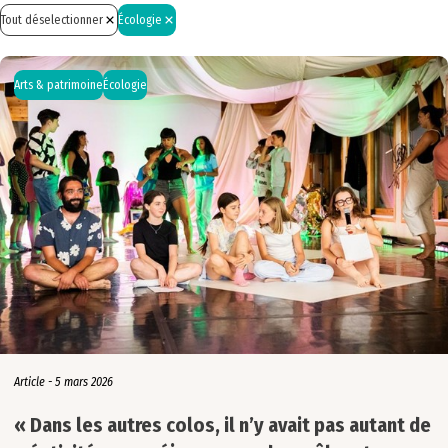
Portrait
Interview
Citoyenneté
Tout déselectionner
Écologie
Regards croisés
Podcast
Écologie
Zoom
Tribune
Europe & international
Vidéo
Formation
Inclusion
Arts & patrimoine
Écologie
Interculturel
Médias & numérique
Mobilité
Politiques éducatives
Santé & prévention
Sciences & techniques
Sport
Article - 5 mars 2026
« Dans les autres colos, il n’y avait pas autant de