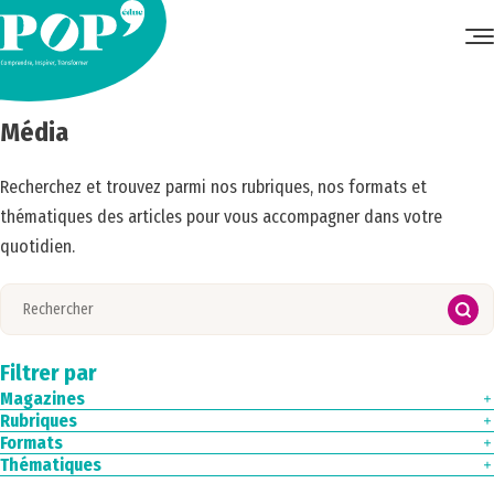
Accueil
•
Média
Média
Recherchez et trouvez parmi nos rubriques, nos formats et
thématiques des articles pour vous accompagner dans votre
quotidien.
Filtrer par
Magazines
Rubriques
Magazine N°1
Magazine n°2
Formats
Edito
Magazine n°3
Exclu web
Thématiques
Article
Magazine N°4
Ici & Ailleurs
Infographie
Arts & patrimoine