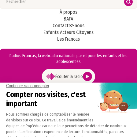
À propos
BAFA
Contactez-nous
Enfants Acteurs Citoyens
Les Francas
Radios Francas, la webradio nationale par et pour les enfants et les
adolescent·es
Écouter la radio
Facebook
Instagram
LinkedIn
Conditions Générales d’Utilisation du Site (CGU)
Conditions Générales de Vente en ligne et d’Abonnement (CGVA)
Mentions légales
Politique Cookies
Politique de confidentialité